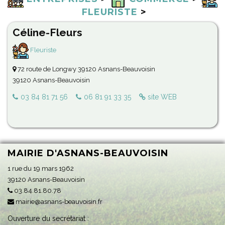
FLEURISTE
>
Céline-Fleurs
Fleuriste
72 route de Longwy 39120 Asnans-Beauvoisin
39120 Asnans-Beauvoisin
03 84 81 71 56
06 81 91 33 35
site WEB
MAIRIE D'ASNANS-BEAUVOISIN
1 rue du 19 mars 1962
39120 Asnans-Beauvoisin
03.84.81.80.78
mairie@asnans-beauvoisin.fr
Ouverture du secrétariat :