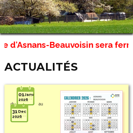
'Asnans-Beauvoisin sera fermé exc
ACTUALITÉS
01
Janv
2026
du
au
31
Dec
2026