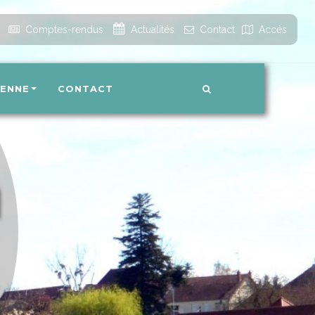
Accueil
Comptes-rendus
Actualités
Contact
Accés
IENNE
CONTACT
N