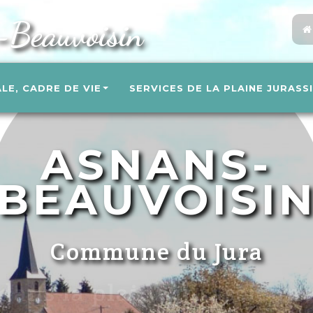
-Beauvoisin
ALE, CADRE DE VIE
SERVICES DE LA PLAINE JURASS
ASNANS-
BEAUVOISI
Commune du Jura
un cadre de vie agréable