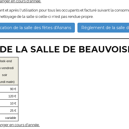
hanger en cours d'année.
nt et après l'utilisation pour tous les occupants et facturé suivant la cons
ttoyage de la salle si celle-ci n'est pas rendue propre.
ation de la salle des fêtes d'Asnans
Réglement de la salle d
 DE LA SALLE DE BEAUVOIS
eek-end
u vendredi
soir
undi matin)
90 €
120 €
10 €
25 €
variable
hanger en cours d'année.