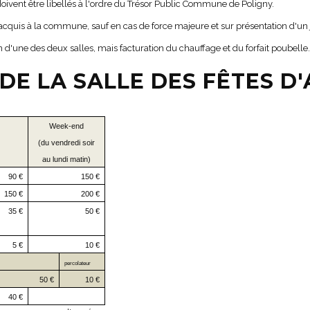
oivent être libellés à l'ordre du Trésor Public Commune de Poligny.
acquis à la commune, sauf en cas de force majeure et sur présentation d'un ju
 d'une des deux salles, mais facturation du chauffage et du forfait poubelle.
 DE LA SALLE DES FÊTES D
Week-end
(du vendredi soir
au lundi matin)
90 €
150 €
150 €
200 €
35 €
50 €
5 €
10 €
percolateur
50 €
10 €
40 €