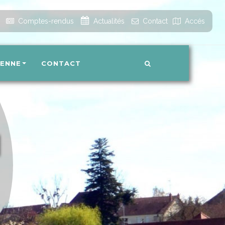
Accueil
Comptes-rendus
Actualités
Contact
Accés
IENNE
CONTACT
N