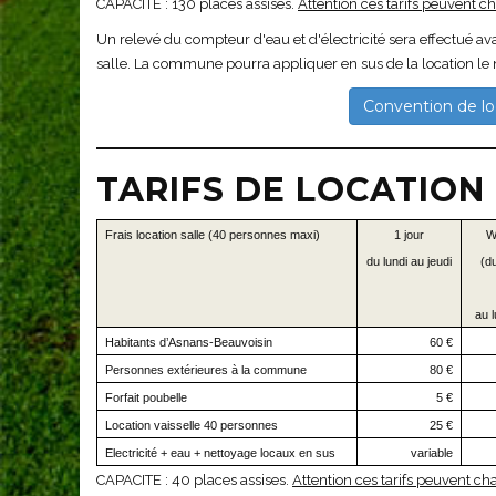
CAPACITE : 130 places assises.
Attention ces tarifs peuvent c
Un relevé du compteur d'eau et d'électricité sera effectué ava
salle. La commune pourra appliquer en sus de la location le ne
Convention de loc
TARIFS DE LOCATION
Frais location salle (40 personnes maxi)
1 jour
W
du lundi au jeudi
(d
au l
Habitants d’Asnans-Beauvoisin
60 €
Personne
s extérieures à la commune
80 €
Forfait poubelle
5 €
Location vaisselle 40 personnes
25 €
Electricité + eau + nettoyage locaux en sus
variable
CAPACITE : 40 places assises.
Attention ces tarifs peuvent c