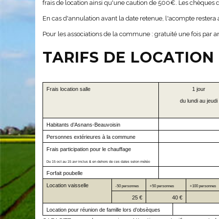
frais de location ainsi qu'une caution de 500€. Les chèques d
En cas d'annulation avant la date retenue, l'acompte restera 
Pour les associations de la commune : gratuité une fois par an
TARIFS DE LOCATION
Frais location salle
1 jour
du lundi au jeudi
Habitants d’Asnans-Beauvoisin
Personnes extérieures à la commune
Frais participation pour le chauffage
Du 15 oct au 15 avr inclus & en dehors de ces dates selon météo
Forfait poubelle
Location vaisselle
-50 personnes
+50 personnes
+100 personnes
25 €
40 €
Location pour réunion de famille lors d’obsèques