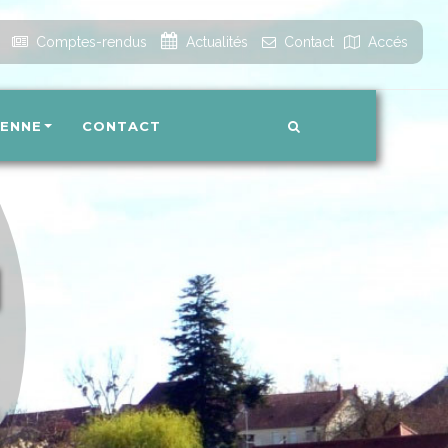
Accueil
Comptes-rendus
Actualités
Contact
Accés
IENNE
CONTACT
N