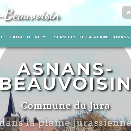
-Beauvoisin
ALE, CADRE DE VIE
SERVICES DE LA PLAINE JURASS
ASNANS-
BEAUVOISI
Commune du Jura
un cadre de vie agréable