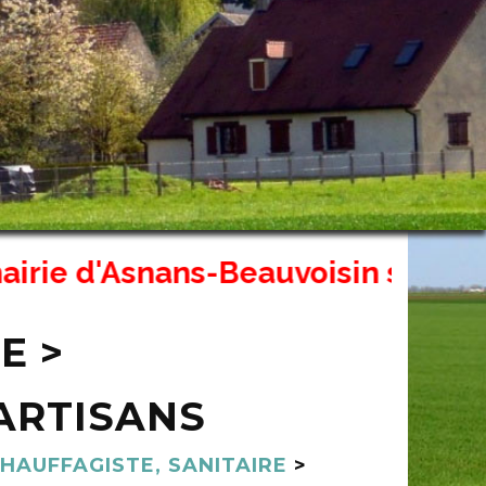
d'Asnans-Beauvoisin sera fermé ex
E >
ARTISANS
HAUFFAGISTE, SANITAIRE
>