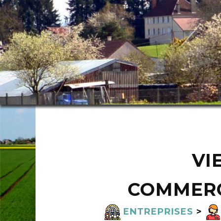
VI
COMMERC
ENTREPRISES
>