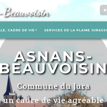
-Beauvoisin
ALE, CADRE DE VIE
SERVICES DE LA PLAINE JURASS
ASNANS-
BEAUVOISI
Commune du Jura
un cadre de vie agréable