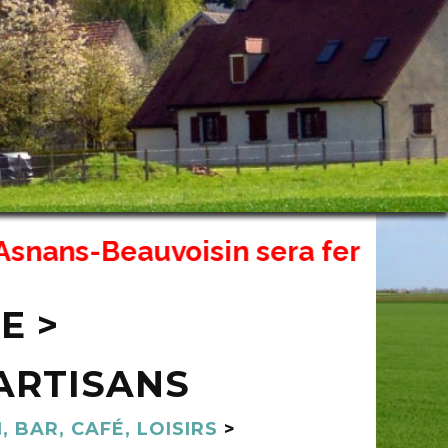
s-Beauvoisin sera fermé exception
E >
ARTISANS
 BAR, CAFÉ, LOISIRS
>