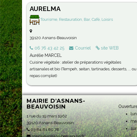
AURELMA
Tourisme, Restauration, Bar, Café, Loisirs
39120 Asnans-Beauvoisin
06 76 43 42 25
Courriel
site WEB
Aurélie MARCEL
Cuisine végétale : atelier de préparations végétales
artisanales et bio (Tempeh, seitan, tartinades, desserts, ... ou
repas complet)
MAIRIE D'ASNANS-
BEAUVOISIN
Ouverture
lun
1 rue du 19 mars 1962
ma
39120 Asnans-Beauvoisin
sur
03.84.81.80.78
mairie@asnans-beauvoisin.fr