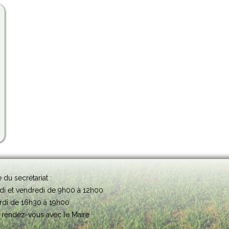
 du secrétariat :
di et vendredi de 9h00 à 12h00
rdi de 16h30 à 19h00
 rendez-vous avec le Maire