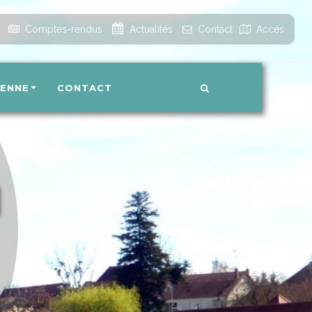
Accueil
Comptes-rendus
Actualités
Contact
Accés
IENNE
CONTACT
N