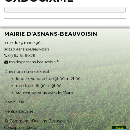
MAIRIE D'ASNANS-BEAUVOISIN
1 rue du 19 mars 1962
39120 Asnans-Beauvoisin
03.84.81.80.78
mairie@asnans-beauvoisin.fr
Ouverture du secrétariat :
lundi et vendredi de 9h00 à 12h00
mardi de 16h30 à 19h00
sur rendez-vous avec le Maire
Plan du site
Mentions légales
© Commune d'Asnans-Beauvoisin
Conception :
Aricia