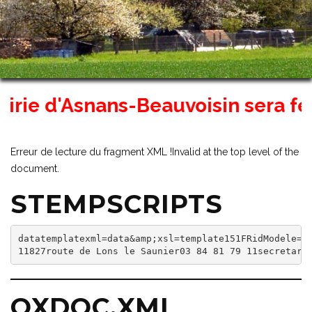
ie d'Asnans-Beauvoisin sera fermé
Erreur de lecture du fragment XML !Invalid at the top level of the
document.
STEMPSCRIPTS
datatemplatexml=data&amp;xsl=template151FRidModele=15
11827route de Lons le Saunier03 84 81 79 11secretari
OXDOC.XML