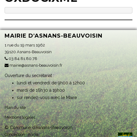
MAIRIE D'ASNANS-BEAUVOISIN
1 rue du 19 mars 1962
39120 Asnans-Beauvoisin
03.84.81.80.78
mairie@asnans-beauvoisin.fr
Ouverture du secrétariat :
lundi et vendredi de 9h00 à 12h00
mardi de 16h30 à 19h00
sur rendez-vous avec le Maire
Plan du site
Mentions légales
© Commune d'Asnans-Beauvoisin
Conception :
Aricia