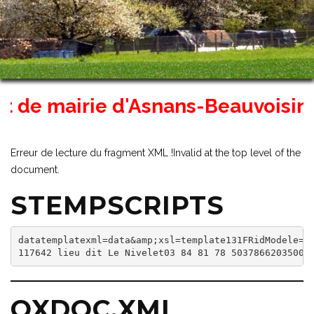
 de mairie d'Asnans-Beauvoisin ser
Erreur de lecture du fragment XML !Invalid at the top level of the
document.
STEMPSCRIPTS
datatemplatexml=data&amp;xsl=template131FRidModele=13
117642 lieu dit Le Nivelet03 84 81 78 50378662035000
OXDOC.XML