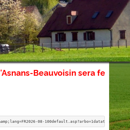
ns-Beauvoisin sera fermé exceptio
&amp;lang=FR2026-08-100default.asp?arbo=1datatemplatexml