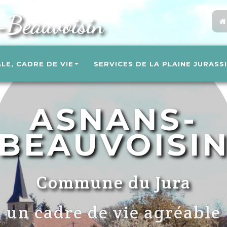
-Beauvoisin
ALE, CADRE DE VIE
SERVICES DE LA PLAINE JURASS
ASNANS-
BEAUVOISI
Commune du Jura
un cadre de vie agréable