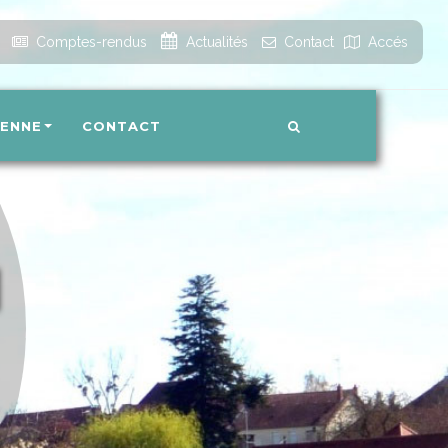
Accueil
Comptes-rendus
Actualités
Contact
Accés
IENNE
CONTACT
N