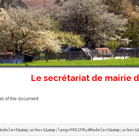
Le secrétariat de mairie d'Asna
vel of the document.
Modele=5&amp;arbo=1&amp;lang=FR51FRidModele=5&amp;arbo=1