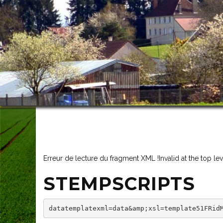
Erreur de lecture du fragment XML !Invalid at the top le
STEMPSCRIPTS
datatemplatexml=data&amp;xsl=template51FRid