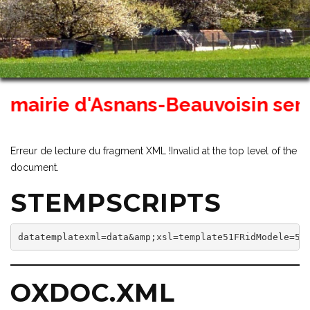
mairie d'Asnans-Beauvoisin sera fe
Erreur de lecture du fragment XML !Invalid at the top level of the
document.
STEMPSCRIPTS
datatemplatexml=data&amp;xsl=template51FRidModele=5&
OXDOC.XML