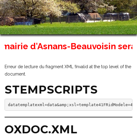
airie d'Asnans-Beauvoisin sera fer
Erreur de lecture du fragment XML !Invalid at the top level of the
document.
STEMPSCRIPTS
datatemplatexml=data&amp;xsl=template41FRidModele=4&
OXDOC.XML