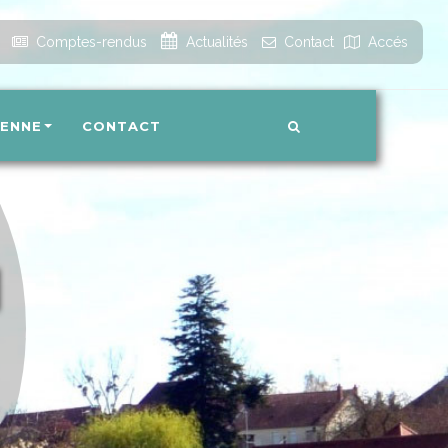
Accueil
Comptes-rendus
Actualités
Contact
Accés
IENNE
CONTACT
N