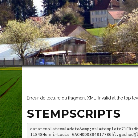
Erreur de lecture du fragment XML !Invalid at the top le
STEMPSCRIPTS
datatemplatexml=data&amp;xsl=template71FRid
11848Henri-Louis GACHOD0384817786hl.gachod@