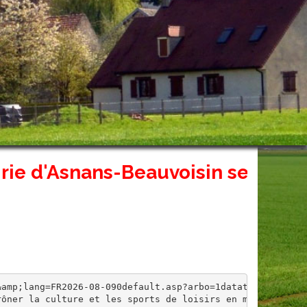
'Asnans-Beauvoisin sera fermé exce
amp;lang=FR2026-08-090default.asp?arbo=1datatemplatexml=
rôner la culture et les sports de loisirs en milieu rura