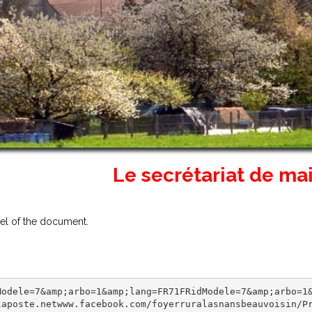
Le secrétariat de mairie d
vel of the document.
Modele=7&amp;arbo=1&amp;lang=FR71FRidModele=7&amp;arbo=1&
laposte.netwww.facebook.com/foyerruralasnansbeauvoisin/P