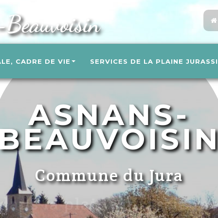
-Beauvoisin
ALE, CADRE DE VIE
SERVICES DE LA PLAINE JURASS
ASNANS-
BEAUVOISI
Commune du Jura
un cadre de vie agréable