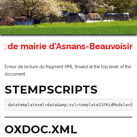
de mairie d'Asnans-Beauvoisin ser
Erreur de lecture du fragment XML !Invalid at the top level of the
document.
STEMPSCRIPTS
datatemplatexml=data&amp;xsl=template21FRidModele=2&
OXDOC.XML