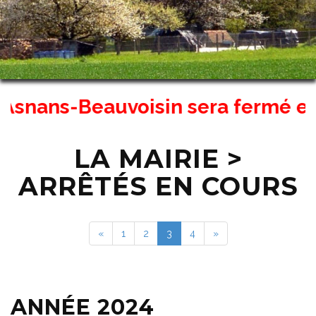
ns-Beauvoisin sera fermé exceptio
LA MAIRIE >
ARRÊTÉS EN COURS
«
1
2
3
4
»
ANNÉE 2024