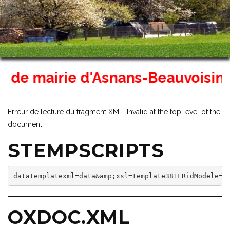
de mairie d'Asnans-Beauvoisin ser
Erreur de lecture du fragment XML !Invalid at the top level of the
document.
STEMPSCRIPTS
datatemplatexml=data&amp;xsl=template381FRidModele=3
OXDOC.XML